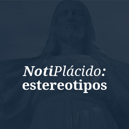
Noti
Plácido
:
estereotipos