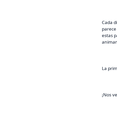
Cada dí
parece 
estas p
anima
La prim
¡Nos v