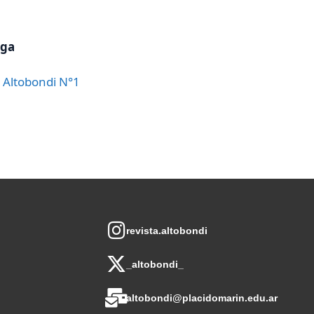
rga
 Altobondi N°1
revista.altobondi
_altobondi_
altobondi@placidomarin.edu.ar