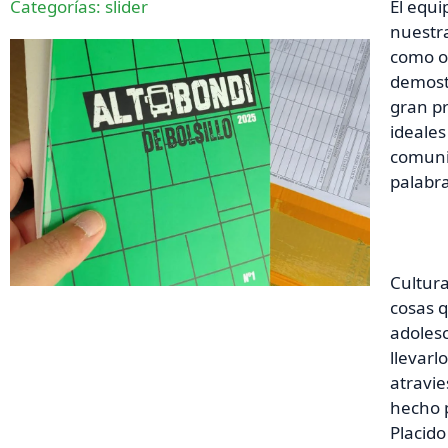
Categorías:
slider
El equi
nuestra
como ob
demostr
gran pr
ideales
comunic
palabra
Cultura
cosas q
adoles
llevarl
atravie
hecho p
Placid