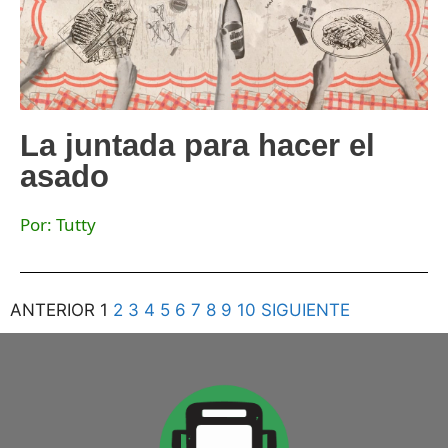
La juntada para hacer el
asado
Por: Tutty
ANTERIOR
1
2
3
4
5
6
7
8
9
10
SIGUIENTE