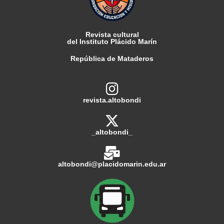
Revista cultural
del Instituto Plácido Marín
República de Mataderos
revista.altobondi
_altobondi_
altobondi@placidomarin.edu.ar