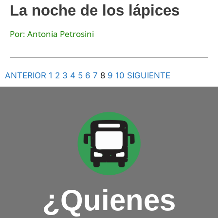
La noche de los lápices
Por: Antonia Petrosini
ANTERIOR
1
2
3
4
5
6
7
8
9
10
SIGUIENTE
¿Quienes