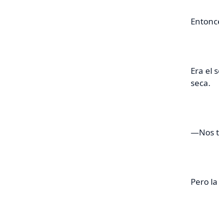
Entonc
Era el 
seca.
—Nos t
Pero la