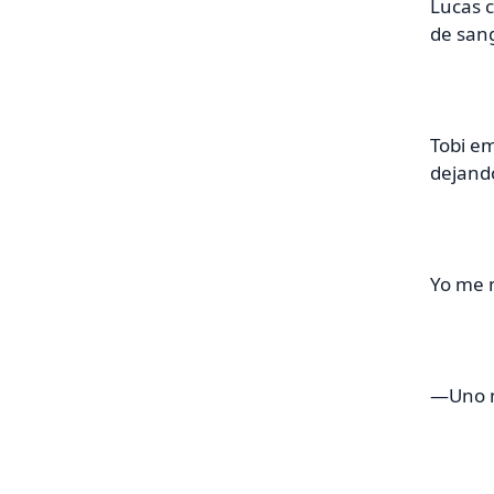
Lucas c
de sang
Tobi em
dejando
Yo me m
—Uno m