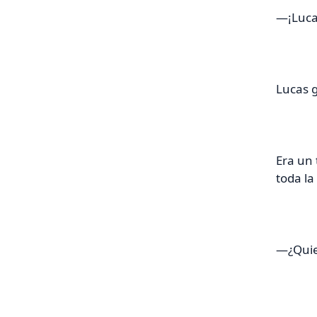
—¡Lucas
Lucas g
Era un 
toda la
—¿Quier