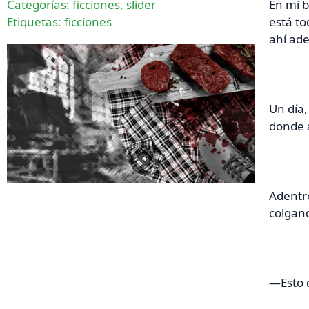
Categorías:
ficciones
,
slider
En mi b
Etiquetas:
ficciones
está to
ahí ade
Un día,
donde a
Adentro
colgand
—Esto d