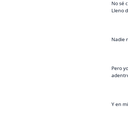
No sé 
Lleno 
Nadie m
Pero yo
adentro 
Y en mi