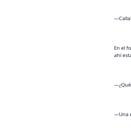
—Calla
En el f
ahí es
—¿Qué 
—Una re