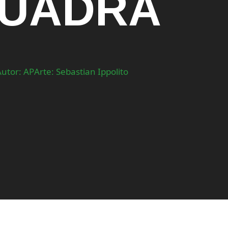
UADRA
Autor: AP
Arte: Sebastian Ippolito