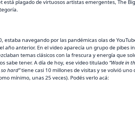
t está plagado de virtuosos artistas emergentes, The Bi
tegoría.
0, estaba navegando por las pandémicas olas de YouTu
el año anterior. En el video aparecía un grupo de pibes in
claban temas clásicos con la frescura y energía que so
ros sabe tener. A día de hoy, ese video titulado
“Wade in t
 so hard”
tiene casi 10 millones de visitas y se volvió uno 
 como mínimo, unas 25 veces).
Podés verlo acá: