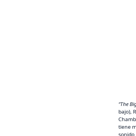
“The Bi
bajo), 
Chambe
tiene m
sonido