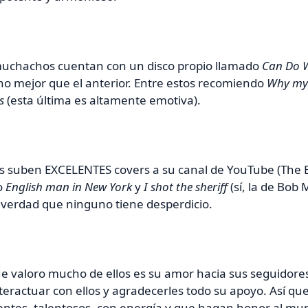
muchachos cuentan con un disco propio llamado
Can Do W
o mejor que el anterior. Entre estos recomiendo
Why my 
s
(esta última es altamente emotiva).
s suben
EXCELENTES
covers a su canal de YouTube (The B
o
Eng
lish man in New York
y
I shot the sheriff
(sí, la de Bob
 verdad que ninguno tiene desperdicio.
e valoro mucho de ellos es su amor hacia sus seguidores
teractuar con ellos y agradecerles todo su apoyo. Así que
ntes, talentosos, con energía y que hagan honor al mu