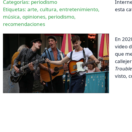
Categorías:
periodismo
Interne
Etiquetas:
arte
,
cultura
,
entretenimiento
,
esta ca
música
,
opiniones
,
periodismo
,
recomendaciones
En 202
video d
que mez
calleje
Trouble
visto,