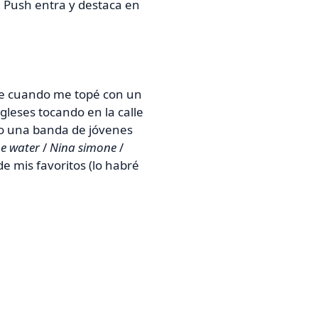
g Push entra y destaca en
be cuando me topé con un
gleses tocando en la calle
lo una banda de jóvenes
he water
/
Nina simone
/
de mis favoritos (lo habré