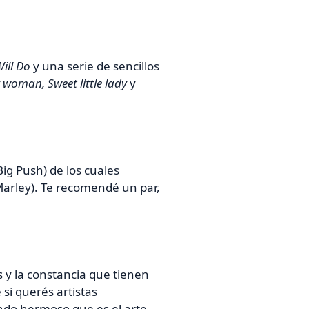
ill Do
y una serie de sencillos
woman, Sweet little lady
y
ig Push) de los cuales
 Marley). Te recomendé un par,
 y la constancia que tienen
 si querés artistas
ndo hermoso que es el arte