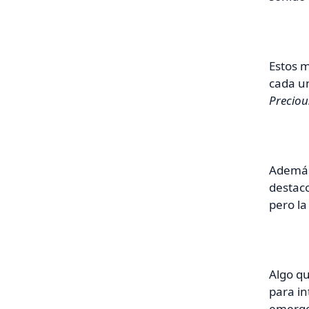
Estos 
cada un
Preciou
Ademá
destac
pero la
Algo qu
para in
emerge