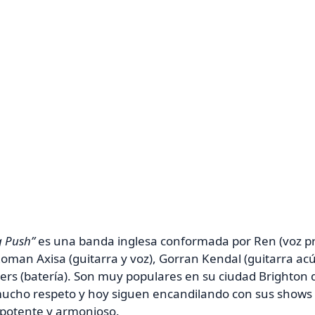
g Push”
es una banda inglesa conformada por Ren (voz prin
Roman Axisa (guitarra y voz), Gorran Kendal (guitarra acú
rs (batería).
Son muy populares en su ciudad Brighton d
ucho respeto y hoy siguen encandilando con sus shows a
 potente y armonioso.