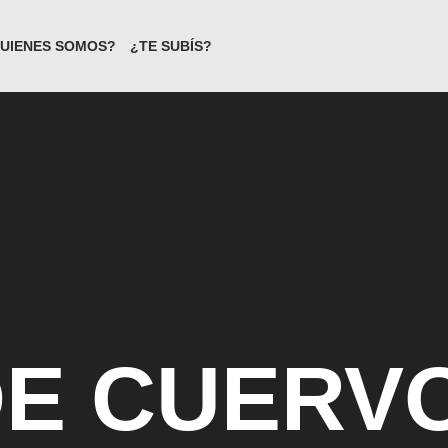
UIENES SOMOS?
¿TE SUBÍS?
DE CUERV