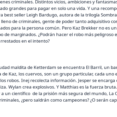
venes criminales. Distintos vicios, ambiciones y fantasm
ado grandes para pagar en solo una vida. Y una recomp
ra best seller Leigh Bardugo, autora de la trilogía Sombr
leno de criminales, gente de poder tanto adquisitivo co
ados para la persona común. Pero Kaz Brekker no es u
po de marginados. ¿Podrán hacer el robo más peligroso
rrestados en el intento?
iudad maldita de Ketterdam se encuentra El Barril, un bar
a de Kaz, los cuervos, son un grupo particular, cada uno 
los robos. Inej recolecta información. Jesper se encarga d
iza. Wylan crea explosivos. Y Matthias es la fuerza bruta
 a un científico de la prisión más segura del mundo, La C
riminales, ¿pero saldrán como campeones? ¿O serán capt