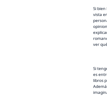
Si bien
vista e
person
opinion
explica
romance
ver qué
Si teng
es entr
libros 
Además,
imagina