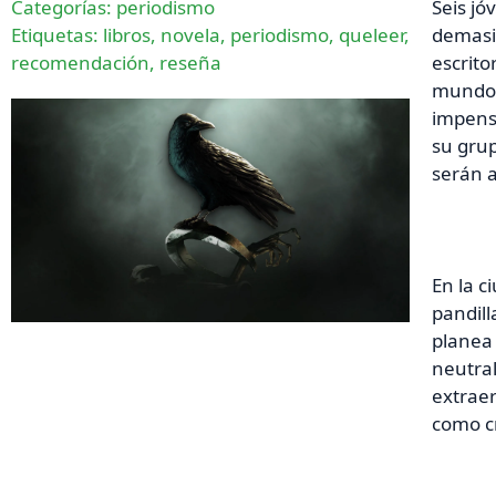
Categorías:
periodismo
Seis jó
Etiquetas:
libros
,
novela
,
periodismo
,
queleer
,
demasi
recomendación
,
reseña
escrito
mundo l
impens
su gru
serán a
En la c
pandill
planea 
neutral
extraer
como c