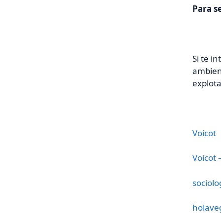
P
ara s
Si te i
ambien
explot
Voicot
Voicot 
sociol
holave