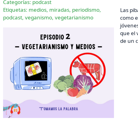
Categorías:
podcast
Etiquetas:
medios
,
miradas
,
periodismo
,
Las pib
podcast
,
veganismo
,
vegetarianismo
como es
jóvene
que el 
de un c