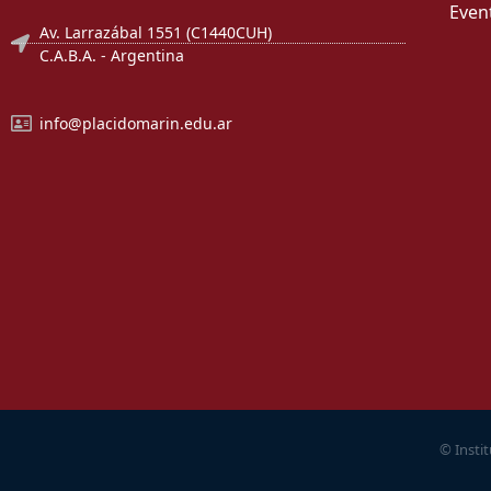
Even
Av. Larrazábal 1551 (C1440CUH)
C.A.B.A. - Argentina
info@placidomarin.edu.ar
© Insti