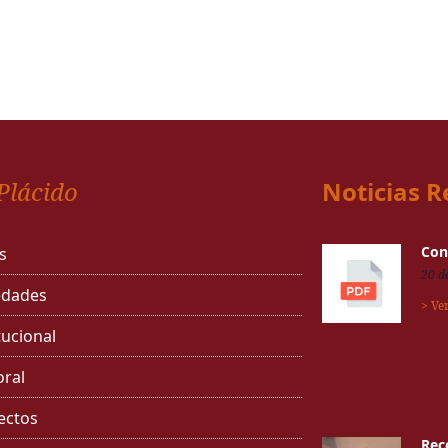
Plácido
Noticias R
Con
s
20 d
dades
> Ve
tucional
oral
ectos
Rec