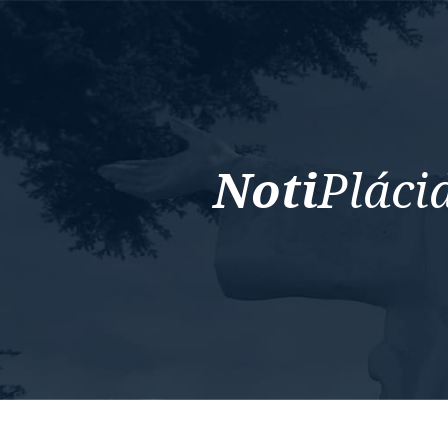
Noti
Pláci