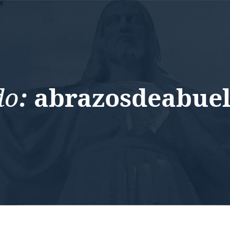
do
:
abrazosdeabue