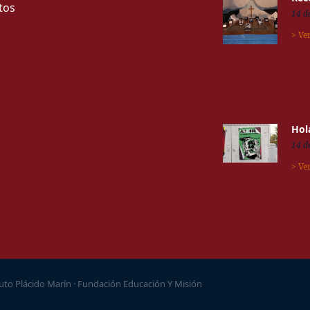
tos
14 d
> Ve
Hol
14 d
> Ve
tuto Plácido Marín · Fundación Educación Y Misión