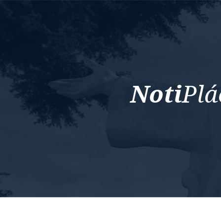
Noti
Plá