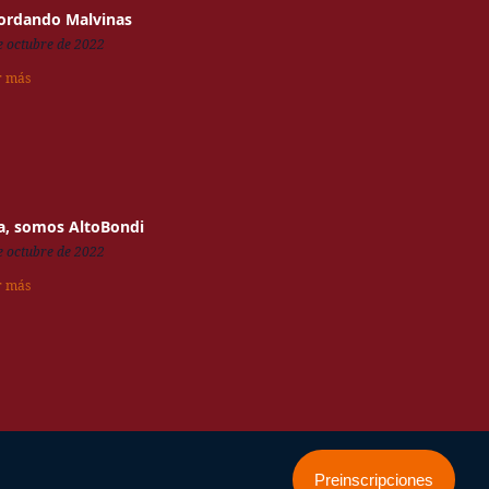
ordando Malvinas
e octubre de 2022
r más
a, somos AltoBondi
e octubre de 2022
r más
Preinscripciones