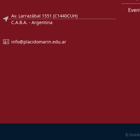
Even
Av. Larrazábal 1551 (C1440CUH)
C.A.B.A. - Argentina
info@placidomarin.edu.ar
© Insti