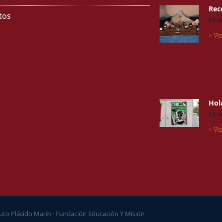
Rec
tos
14 d
> Ve
Hol
14 d
> Ve
tuto Plácido Marín · Fundación Educación Y Misión