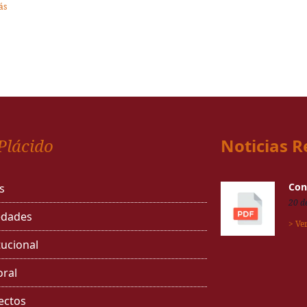
ás
Plácido
Noticias R
Con
s
20 d
dades
> Ve
tucional
oral
ectos