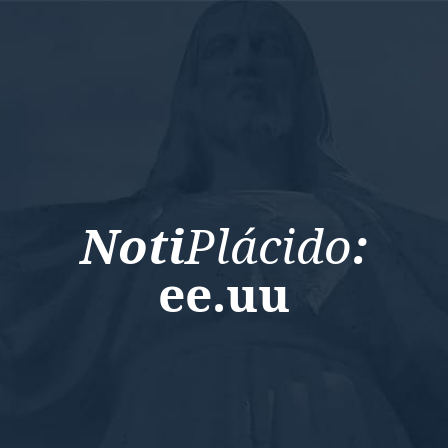
Noti
Plácido
:
ee.uu