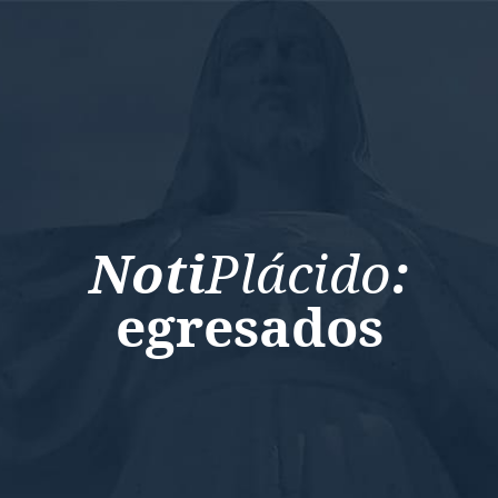
Noti
Plácido
:
egresados