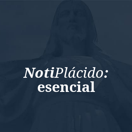
Noti
Plácido
:
esencial