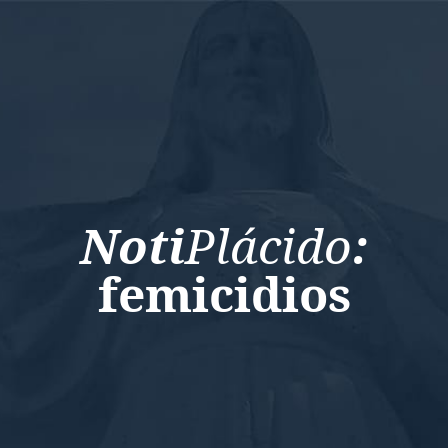
Noti
Plácido
:
femicidios