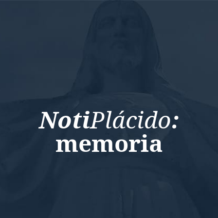
Noti
Plácido
:
memoria