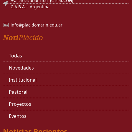
Av. Larrazábal 1551 (C1440CUH)
C.A.B.A. - Argentina
info@placidomarin.edu.ar
Noti
Plácido
Todas
Novedades
Institucional
Pastoral
Proyectos
Eventos
Noticias Recientes