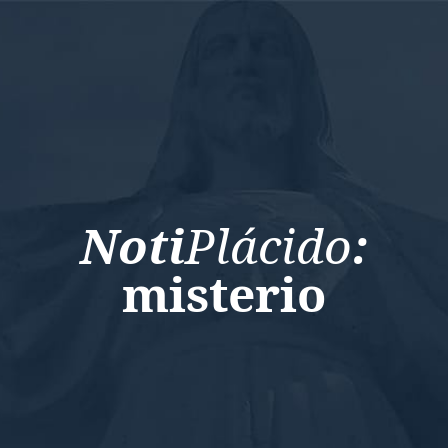
Noti
Plácido
:
misterio