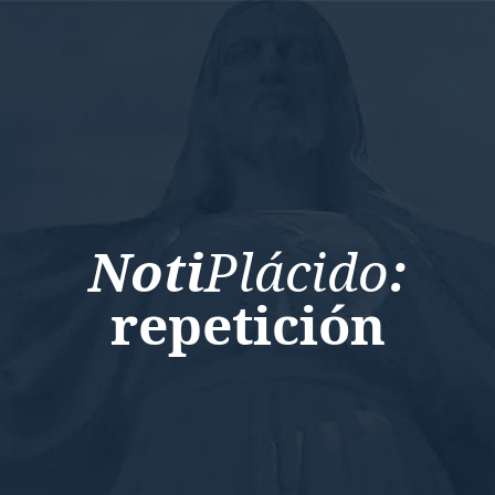
Noti
Plácido
:
repetición