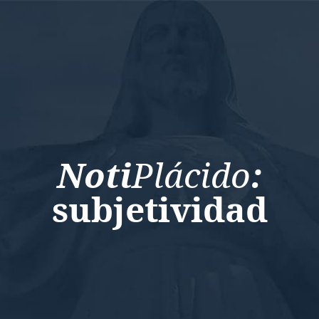
Noti
Plácido
:
subjetividad