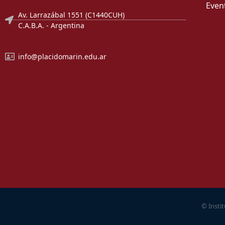
Even
Av. Larrazábal 1551 (C1440CUH)
C.A.B.A. - Argentina
info@placidomarin.edu.ar
© Insti