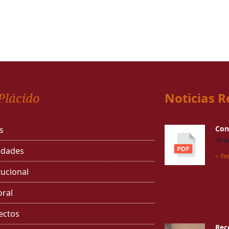
Plácido
Noticias R
Con
s
20 d
dades
> Ve
tucional
oral
ectos
Rec