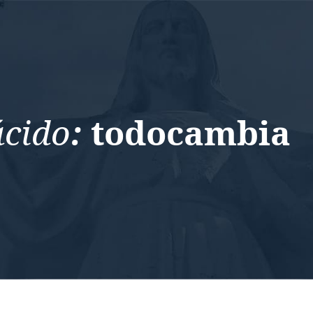
ácido
:
todocambia