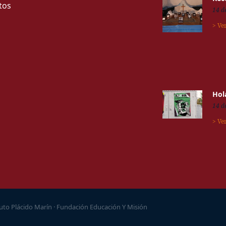
tos
14 d
> Ve
Hol
14 d
> Ve
tuto Plácido Marín · Fundación Educación Y Misión