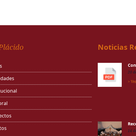
Plácido
Noticias R
Con
s
20 d
dades
> Ve
tucional
oral
ectos
Rec
tos
14 d