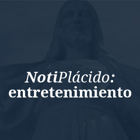
Noti
Plácido
:
entretenimiento