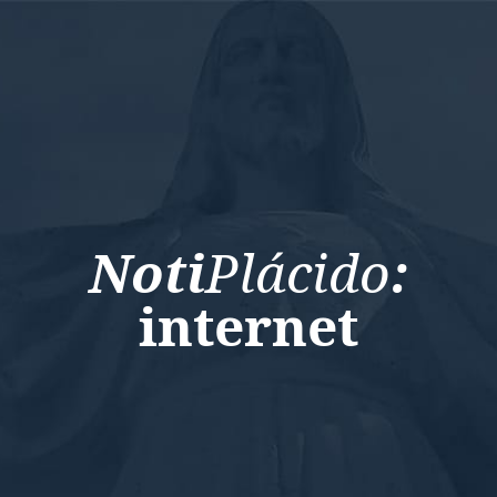
Noti
Plácido
:
internet